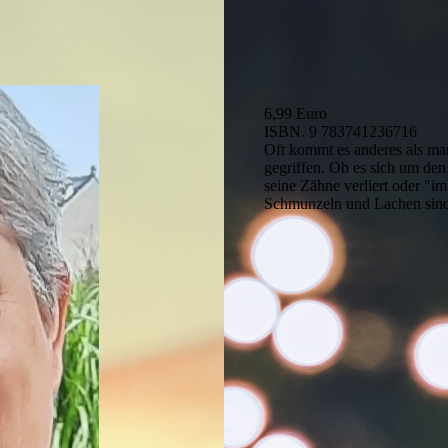
6,99 Euro
ISBN. 9 783741236716
Oft kommt es anderes als ma
gegriffen. Ob es sich um den
seine Zähne verliert oder "
Schmunzeln und Lachen sind 