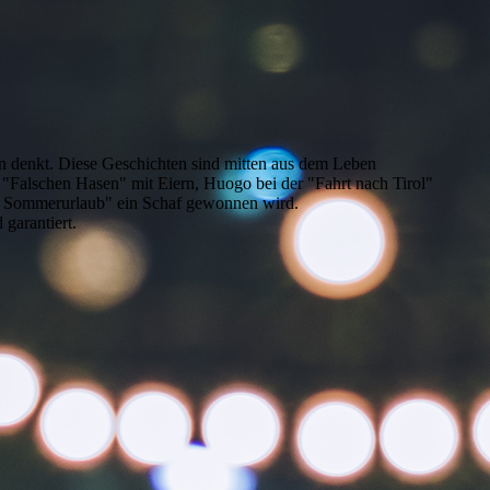
n denkt. Diese Geschichten sind mitten aus dem Leben
 "Falschen Hasen" mit Eiern, Huogo bei der "Fahrt nach Tirol"
im Sommerurlaub" ein Schaf gewonnen wird.
garantiert.